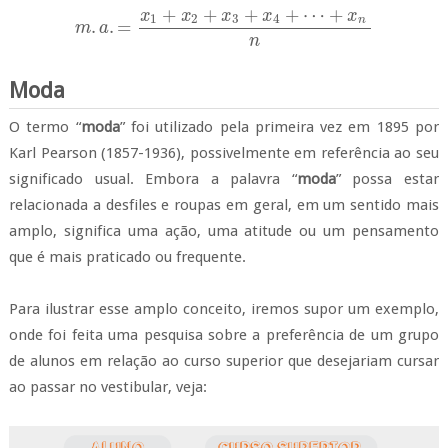
+
+
+
+
⋯
+
x
x
x
x
x
1
2
3
4
n
.
.
=
m
a
m
.
a
.
=
x
1
+
x
2
+
x
3
+
x
4
+
⋯
+
x
n
n
n
Moda
O termo “
moda
” foi utilizado pela primeira vez em 1895 por
Karl Pearson (1857-1936), possivelmente em referência ao seu
significado usual. Embora a palavra “
moda
” possa estar
relacionada a desfiles e roupas em geral, em um sentido mais
amplo, significa uma ação, uma atitude ou um pensamento
que é mais praticado ou frequente.
Para ilustrar esse amplo conceito, iremos supor um exemplo,
onde foi feita uma pesquisa sobre a preferência de um grupo
de alunos em relação ao curso superior que desejariam cursar
ao passar no vestibular, veja: