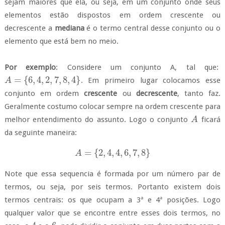
sejam maiores que ela, ou seja, em um conjunto onde seus
elementos estão dispostos em ordem crescente ou
decrescente a
mediana
é o termo central desse conjunto ou o
elemento que está bem no meio.
Por exemplo
: Considere um conjunto A, tal que:
=
{
6
,
4
,
2
,
7
,
8
,
4
}
.
Em primeiro lugar colocamos esse
A
A
=
{
6
,
4
,
2
,
7
,
8
,
4
}
conjunto em ordem
crescente
ou
decrescente
, tanto faz.
Geralmente costumo colocar sempre na ordem crescente para
melhor entendimento do assunto. Logo o conjunto
ficará
A
A
da seguinte maneira:
=
{
2
,
4
,
4
,
6
,
7
,
8
}
A
A
=
{
2
,
4
,
4
,
6
,
7
,
8
}
Note que essa sequencia é formada por um número par de
termos, ou seja, por seis termos. Portanto existem dois
termos centrais: os que ocupam a 3ª e 4ª posições. Logo
qualquer valor que se encontre entre esses dois termos, no