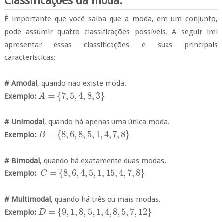
Classificações da moda:
É importante que você saiba que a moda, em um conjunto,
pode assumir quatro classificações possíveis. A seguir irei
apresentar essas classificações e suas principais
características:
# Amodal
, quando não existe moda.
=
{
7
,
5
,
4
,
8
,
3
}
Exemplo:
A
A
=
{
7
,
5
,
4
,
8
,
3
}
# Unimodal
, quando há apenas uma única moda.
=
{
8
,
6
,
8
,
5
,
1
,
4
,
7
,
8
}
Exemplo:
B
B
=
{
8
,
6
,
8
,
5
,
1
,
4
,
7
,
8
}
# Bimodal
, quando há exatamente duas modas.
=
{
8
,
6
,
4
,
5
,
1
,
15
,
4
,
7
,
8
}
Exemplo:
C
C
=
{
8
,
6
,
4
,
5
,
1
,
15
,
4
,
7
,
8
}
# Multimodal
, quando há três ou mais modas.
=
{
9
,
1
,
8
,
5
,
1
,
4
,
8
,
5
,
7
,
12
}
Exemplo:
D
D
=
{
9
,
1
,
8
,
5
,
1
,
4
,
8
,
5
,
7
,
12
}