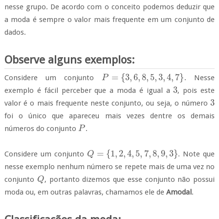
nesse grupo. De acordo com o conceito podemos deduzir que
a moda é sempre o valor mais frequente em um conjunto de
dados.
Observe alguns exemplos:
=
{
3
,
6
,
8
,
5
,
3
,
4
,
7
}
Considere um conjunto
. Nesse
P
P
=
{
3
,
6
,
8
,
5
,
3
,
4
,
7
}
3
exemplo é fácil perceber que a moda é igual a
,
pois este
3
3
valor é o mais frequente neste conjunto, ou seja, o número
3
foi o único que apareceu mais vezes dentre os demais
números do conjunto
.
P
P
=
{
1
,
2
,
4
,
5
,
7
,
8
,
9
,
3
}
Considere um conjunto
. Note que
Q
Q
=
{
1
,
2
,
4
,
5
,
7
,
8
,
9
,
3
}
nesse exemplo nenhum número se repete mais de uma vez no
conjunto
, portanto dizemos que esse conjunto não possui
Q
Q
moda ou, em outras palavras, chamamos ele de
Amodal
.