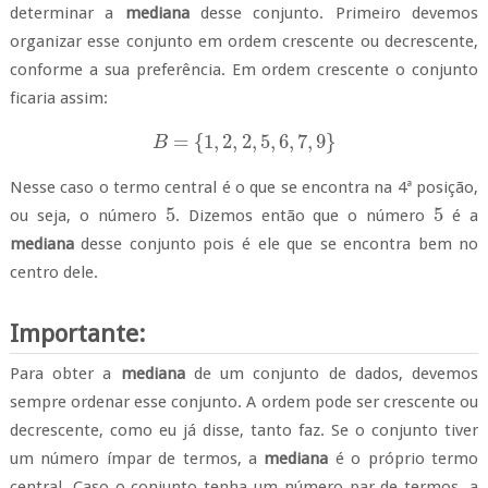
determinar a
mediana
desse conjunto.
Primeiro devemos
organizar esse conjunto em ordem crescente ou decrescente,
conforme a sua preferência. Em ordem crescente o conjunto
ficaria assim:
=
{
1
,
2
,
2
,
5
,
6
,
7
,
9
}
B
B
=
{
1
,
2
,
2
,
5
,
6
,
7
,
9
}
Nesse caso o termo central é o que se encontra na 4ª posição,
5
5
ou seja, o número
. Dizemos então que o número
é a
5
5
mediana
desse conjunto pois é ele que se encontra bem no
centro dele.
Importante:
Para obter a
mediana
de um conjunto de dados, devemos
sempre ordenar esse conjunto. A ordem pode ser crescente ou
decrescente, como eu já disse, tanto faz. Se o conjunto tiver
um número ímpar de termos, a
mediana
é o próprio termo
central. Caso o conjunto tenha um número par de termos, a