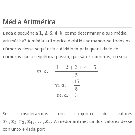
Média Aritmética
1
,
2
,
3
,
4
,
5
Dada a sequência
, como determinar a sua média
1
,
2
,
3
,
4
,
5
aritmética?
A média aritmética é obtida somando-se todos os
números dessa sequência e dividindo pela quantidade de
números que a sequência possui, que são 5 números, ou seja:
1
+
2
+
3
+
4
+
5
m
.
a
.
=
1
+
2
+
3
+
4
+
5
5
m
.
a
.
=
15
5
m
.
a
.
=
3
.
.
=
m
a
5
15
.
.
=
m
a
5
.
.
=
3
m
a
Se considerarmos um conjunto de valores
,
,
,
,
…
,
. A média aritmética dos valores desse
x
x
1
,
x
x
2
,
x
3
x
,
x
4
,
…
x
,
x
n
x
1
2
3
4
n
conjunto é dada por: