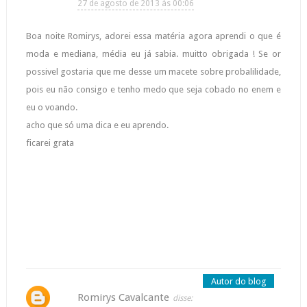
27 de agosto de 2013 às 00:06
Boa noite Romirys, adorei essa matéria agora aprendi o que é
moda e mediana, média eu já sabia. muitto obrigada ! Se or
possivel gostaria que me desse um macete sobre probalilidade,
pois eu não consigo e tenho medo que seja cobado no enem e
eu o voando.
acho que só uma dica e eu aprendo.
ficarei grata
Romirys Cavalcante