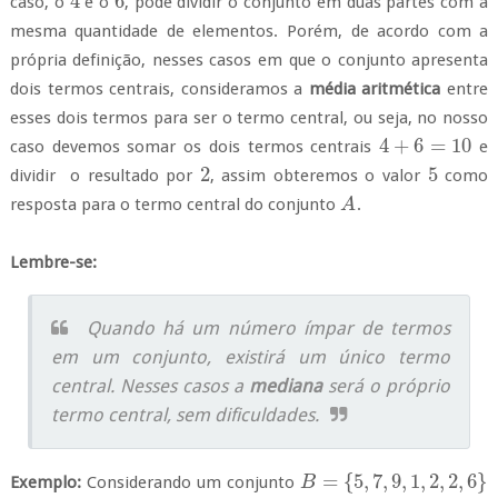
4
6
caso, o
e o
, pode dividir o conjunto em duas partes com a
4
6
mesma quantidade de elementos. Porém, de acordo com a
própria definição, nesses casos em que o conjunto apresenta
dois termos centrais, consideramos a
média aritmética
entre
esses dois termos para ser o termo central, ou seja, no nosso
4
+
6
=
10
caso devemos somar os dois termos centrais
e
4
+
6
=
10
2
5
dividir o resultado por
, assim obteremos o valor
como
2
5
resposta para o termo central do conjunto
.
A
A
Lembre-se:
Quando há um número ímpar de termos
em um conjunto, existirá um único termo
central. Nesses casos a
mediana
será o próprio
termo central, sem dificuldades.
=
{
5
,
7
,
9
,
1
,
2
,
2
,
6
}
Exemplo:
Considerando um conjunto
B
B
=
{
5
,
7
,
9
,
1
,
2
,
2
,
6
}