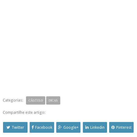
Categorias:
CÁLCULO
DICAS
Compartilhe este artigo:
Twitter
Facebook
Google+
Linkedin
Pinterest