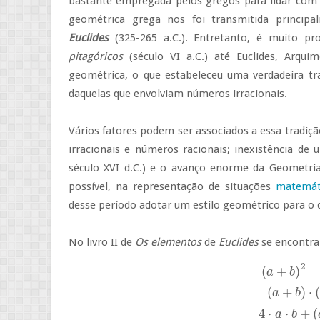
bastante empregada pelos gregos para lidar com
geométrica grega nos foi transmitida princip
Euclides
(325-265 a.C.). Entretanto, é muito p
pitagóricos
(século VI a.C.) até Euclides, Arqui
geométrica, o que estabeleceu uma verdadeira tr
daquelas que envolviam números irracionais.
Vários fatores podem ser associados a essa tradiçã
irracionais e números racionais; inexistência de
século XVI d.C.) e o avanço enorme da Geometria
possível, na representação de situações
matemát
desse período adotar um estilo geométrico para o 
No livro II de
Os elementos
de
Euclides
se encontra
2
(
a
+
b
)
2
=
a
2
+
2
⋅
a
⋅
b
+
b
2
(
a
+
b
(
+
)
=
a
b
(
+
)
⋅
a
b
4
⋅
⋅
+
(
a
b