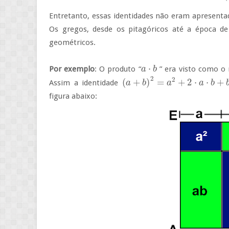
Entretanto, essas identidades não eram apresentad
Os gregos, desde os pitagóricos até a época de E
geométricos.
⋅
Por exemplo
: O produto “
” era visto como o 
a
a
⋅
b
b
2
2
(
+
)
=
+
2
⋅
⋅
+
Assim a identidade
(
a
a
+
b
)
2
b
=
a
2
+
2
⋅
a
a
⋅
b
+
b
2
a
b
figura abaixo: