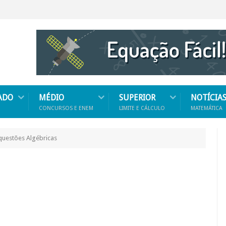
ADO
MÉDIO
SUPERIOR
NOTÍCIA
CONCURSOS E ENEM
LIMITE E CÁLCULO
MATEMÁTICA
questões Algébricas