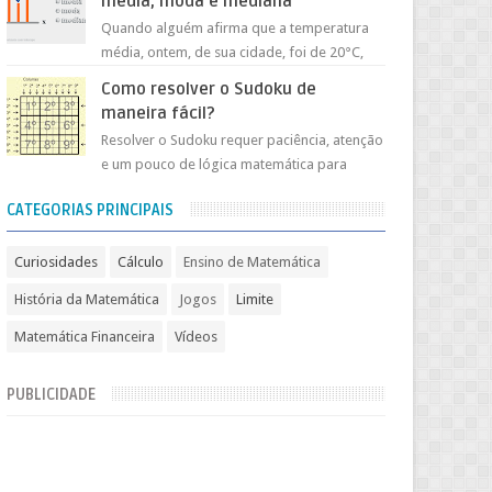
média, moda e mediana
Quando alguém afirma que a temperatura
média, ontem, de sua cidade, foi de 20°C,
todo o conjunto de temperaturas de ontem
Como resolver o Sudoku de
foi representado ...
maneira fácil?
Resolver o Sudoku requer paciência, atenção
e um pouco de lógica matemática para
ajudar a nos guiar durante o processo de
CATEGORIAS PRINCIPAIS
encaixar os númer...
Curiosidades
Cálculo
Ensino de Matemática
História da Matemática
Jogos
Limite
Matemática Financeira
Vídeos
PUBLICIDADE