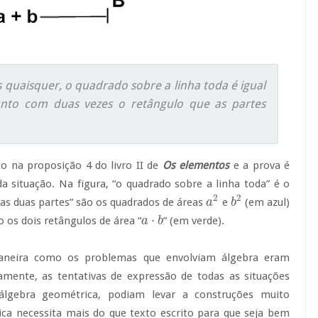
 quaisquer, o quadrado sobre a linha toda é igual
unto com duas vezes o retângulo que as partes
co na proposição 4 do livro II de
Os elementos
e a prova é
da situação.
Na figura, “o quadrado sobre a linha toda” é o
2
2
 as duas partes” são os quadrados de áreas
e
(em azul)
a
a
2
b
b
2
⋅
 os dois retângulos de área “
” (em verde).
a
a
⋅
b
b
maneira como os problemas que envolviam álgebra eram
mente, as tentativas de expressão de todas as situações
 álgebra geométrica, podiam levar a construções muito
ica necessita mais do que texto escrito para que seja bem