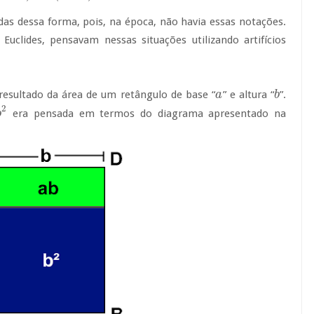
as dessa forma, pois, na época, não havia essas notações.
uclides, pensavam nessas situações utilizando artifícios
resultado da área de um retângulo de base “
” e altura “
”.
a
a
b
b
2
era pensada em termos do diagrama apresentado na
b