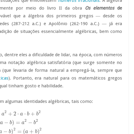
 situações que envolvessem
números irracionais.
A álgebra
almente por meio do livro II da obra
Os elementos
de
rovável que a álgebra dos primeiros gregos ― desde os
medes (287-212 a.C.) e Apolônio (262-190 a.C.) ― já era
adição de situações essencialmente algébricas, bem como
o, dentre eles a dificuldade de lidar, na época, com números
 uma notação algébrica satisfatória (que surge somente no
 (que levaria de forma natural a empregá-la, sempre que
icas
). Portanto, era natural para os matemáticos gregos
qual tinham gosto e habilidade.
m algumas identidades algébricas, tais como:
2
2
)
⋅
(
a
−
b
)
=
a
2
−
b
2
4
⋅
a
⋅
b
+
(
a
−
b
)
2
=
(
a
+
b
)
2
+
2
⋅
⋅
+
a
a
b
b
2
2
(
−
)
=
−
a
b
a
b
2
2
−
)
=
(
+
)
a
b
a
b