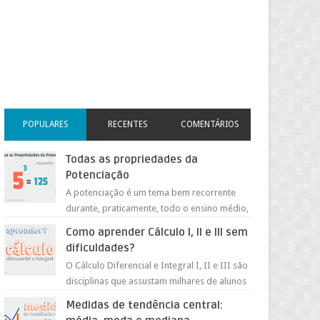
POPULARES
RECENTES
COMENTÁRIOS
Todas as propriedades da
Potenciação
A potenciação é um tema bem recorrente
durante, praticamente, todo o ensino médio,
além de ser um conteúdo muito importante
Como aprender Cálculo I, II e III sem
para os nosso a...
dificuldades?
O Cálculo Diferencial e Integral I, II e III são
disciplinas que assustam milhares de alunos
na faculdade nos dias de hoje. Essas
Medidas de tendência central:
disciplin...