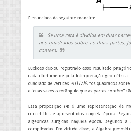
E enunciada da seguinte maneira:
Se uma reta é dividida em duas partes
aos quadrados sobre as duas partes, j
contêm.
Euclides deixou registrado esse resultado pitagóri
dada diretamente pela interpretação geométrica 
quadrado de vértices
, “os quadrados sobre
A
A
B
B
D
D
E
E
e “duas vezes o retângulo que as partes contêm” são
Essa proposição (4) é uma representação da 
concebidos e apresentados naquela época. Segura
algébricas surgidas naquela época, segundo a
complicadas. Em virtude disso, a álgebra geométr