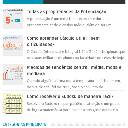
Todas as propriedades da Potenciação
A potenciação é um tema bem recorrente durante,
praticamente, todo o ensino médio, além de ser um
conteúdo muito importante para os nosso a...
Como aprender Cálculo I, II e III sem
dificuldades?
O Cálculo Diferencial e Integral I, II e III são disciplinas que
assustam milhares de alunos na faculdade nos dias de hoje.
Essas disciplin...
Medidas de tendência central: média, moda e
mediana
Quando alguém afirma que a temperatura média, ontem,
de sua cidade, foi de 20°C, todo o conjunto de
temperaturas de ontem foi representado ...
Como resolver o Sudoku de maneira fácil?
Resolver o Sudoku requer paciência, atenção e um pouco
de lógica matemática para ajudar a nos guiar durante o
processo de encaixar os númer...
CATEGORIAS PRINCIPAIS