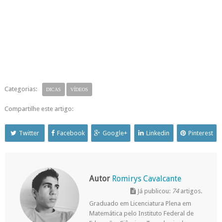
Categorias:
DICAS
VÍDEOS
Compartilhe este artigo:
Twitter
Facebook
Google+
Linkedin
Pinterest
Autor
Romirys Cavalcante
Já publicou:
74
artigos.
Graduado em Licenciatura Plena em
Matemática pelo Instituto Federal de